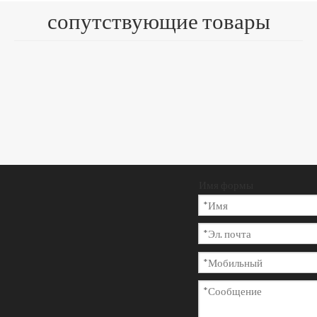
сопутствующие товары
Запрос цен
ы
Добавить в
корзину
Имя формы
Модель:
Марка продукта:
СР-013
Nine Dragons, Lee & Man Paper
Код Продукта:
481032