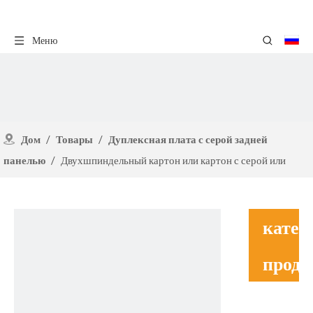
Меню
Дом
/
Товары
/
Дуплексная плата с серой задней
панелью
/
Двухшпиндельный картон или картон с серой или
белой задней частью
катег
проду