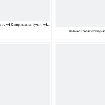
видео
opy A4 Копировальная бумага A4
Paper 80GSM
Фотокопировальная бума