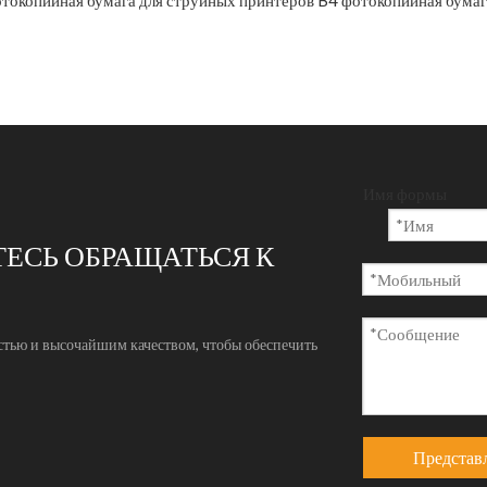
токопийная бумага для струйных принтеров
B4 фотокопийная бумаг
Имя формы
ЕСЬ ОБРАЩАТЬСЯ К
стью и высочайшим качеством, чтобы обеспечить
Представл