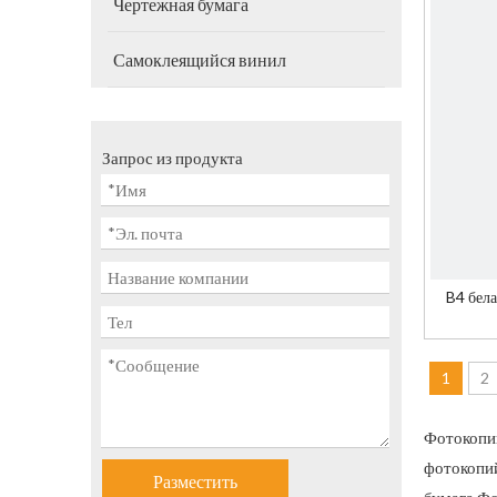
Чертежная бумага
Самоклеящийся винил
Запрос из продукта
B4 бела
1
2
Фотокопий
фотокопий
Разместить