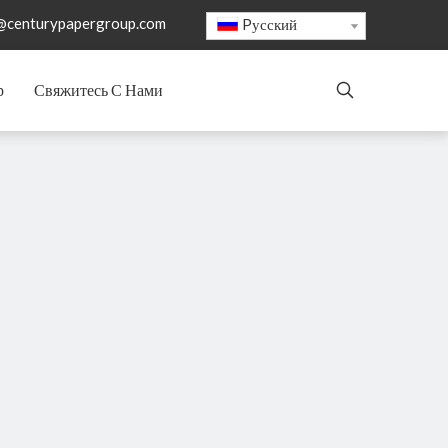
@centurypapergroup.com
Pусский
р
Свяжитесь С Нами