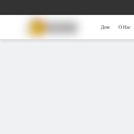
Дом
О Нас