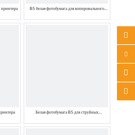
о принтера
B5 белая фотобумага для копировального
аппарата
принтера
Белая фотобумага B5 для струйных
принтеров