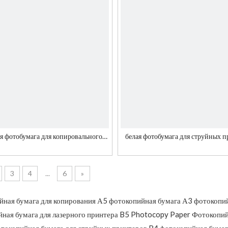
я фотобумага для копировального
белая фотобумага для струйных 
аппарата
3
4
...
6
»
ная бумага для копирования
А5 фотокопийная бумага
А3 фотокопий
ная бумага для лазерного принтера
B5 Photocopy Paper
Фотокопий