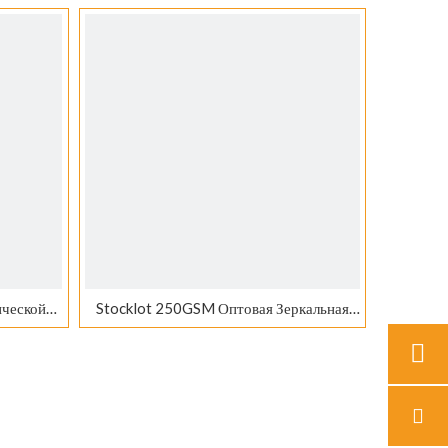
бряная
картонная зеркальная фольга,
металлическая картонная бумага
ической
Stocklot 250GSM Оптовая Зеркальная
ги для
Фольга Цвет Металлическая Бумага Лист
Карточки