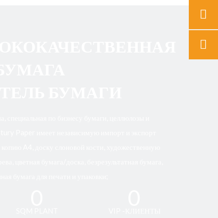
СОКОКАЧЕСТВЕННАЯ
БУМАГА
ТЕЛЬ БУМАГИ
а, специальная по бизнесу бумаги, целлюлозы и
tury Paper имеет независимую импорт и экспорт
я копию A4, доску слоновой кости, художественную
ева, цветная бумага/доска, безрезультатная бумага,
ная бумага для печати и упаковки;
0
0
SQM PLANT
VIP -КЛИЕНТЫ