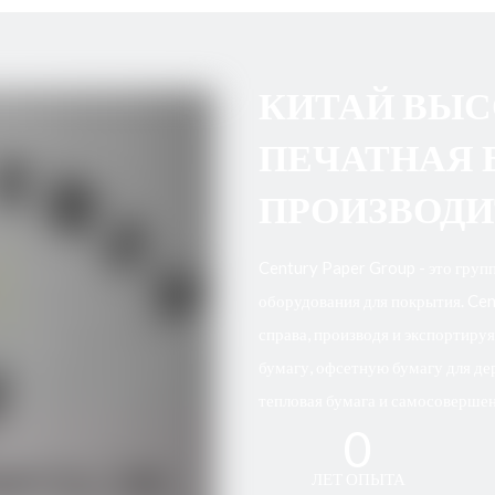
КИТАЙ ВЫ
ПЕЧАТНАЯ 
ПРОИЗВОДИ
Century Paper Group - это групп
оборудования для покрытия. Cen
справа, производя и экспортиру
бумагу, офсетную бумагу для дер
тепловая бумага и самосовершен
0
ЛЕТ ОПЫТА