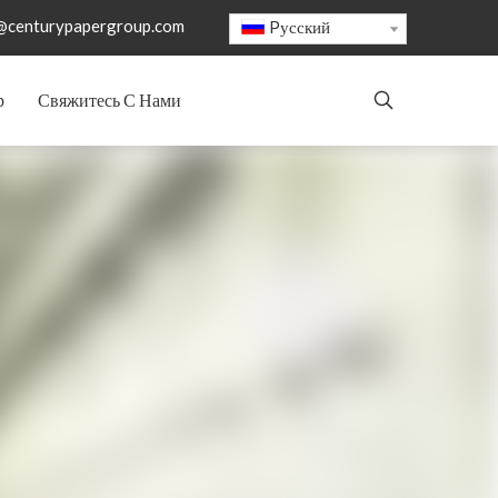
@centurypapergroup.com
Pусский
р
Свяжитесь С Нами