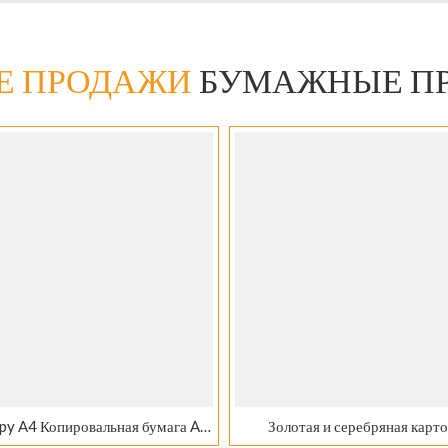
Е ПРОДАЖИ
БУМАЖНЫЕ П
py A4 Копировальная бумага A4
Золотая и серебряная карт
Paper 80GSM
бумажная основа Бумажная 