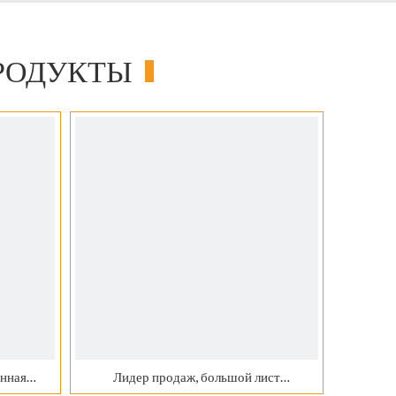
РОДУКТЫ
онная
Лидер продаж, большой лист
основа
металлической бумаги, голографическая