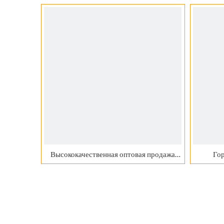
выпечки. Круги. Предварительно
нарезанные 100 листов. Бумага для
барбекю.
Высококачественная оптовая продажа
Гор
787 * 1092 мм 889 * 1194 мм
мета
стандартного размера голографическая
металлизированная бумага с золотом