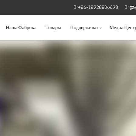
+86-18928806698
gz


Наша Фабрика
Товары
Поддерживать
Медиа Цент