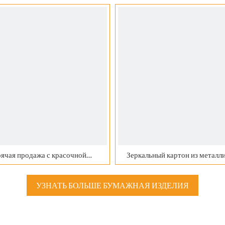
Металлическая золотая сере
бумажная доска
ячая продажа с красочной
Зеркальный картон из металл
ллической золотой бумагой
бумаги с покрытием из фоль
хорошего качества
домашних животных
УЗНАТЬ БОЛЬШЕ БУМАЖНАЯ ИЗДЕЛИЯ