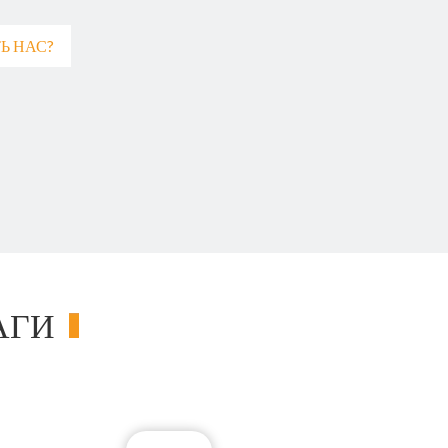
Ь НАС?
МАГИ