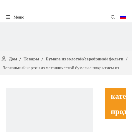
Меню
Дом
/
Товары
/
Бумага из золотой/серебряной фольги
/
Зеркальный картон из металлической бумаги с покрытием из
фольги для домашних животных
катег
проду