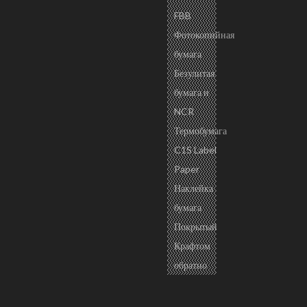
FBB
Фотокопийная
бумага
Безулитая
бумага и
NCR
Термобумага
C1S Label
Paper
Наклейка
бумага
Покрытый
Крафтом
обратно