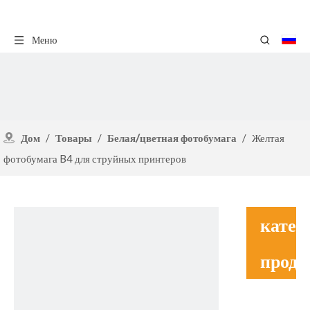
Меню
Дом
/
Товары
/
Белая/цветная фотобумага
/
Желтая
фотобумага B4 для струйных принтеров
катег
проду