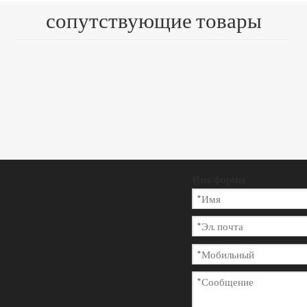
8,5*14/700*1000
сопутствующие товары
мм/ 650*920 мм/
610*860 мм
Цвет: 18 цветов
доступны
Количество:
Имя формы
Запрос цен
ы
Добавить в
корзину