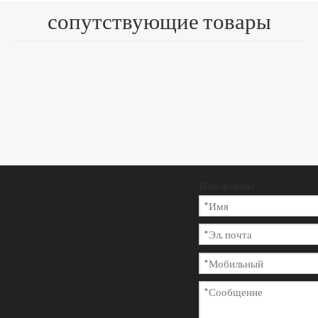
сопутствующие товары
Количество:
Запрос цен
ы
Добавить в
корзину
Имя формы
Модель:
Марка продукта:
СР-004
CENTURY PAPER
Код Продукта: