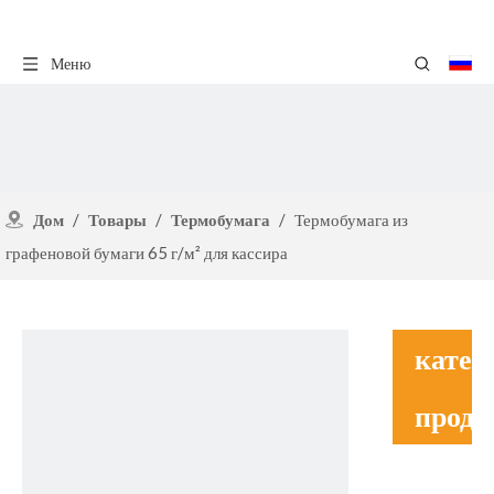
Меню
Дом
/
Товары
/
Термобумага
/
Термобумага из
графеновой бумаги 65 г/м² для кассира
катег
проду