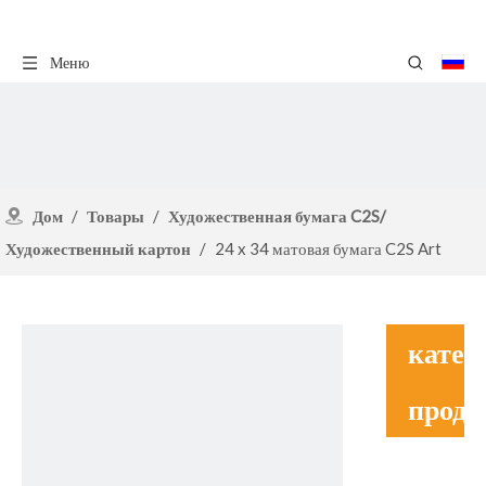
Меню
Дом
/
Товары
/
Художественная бумага C2S/
Художественный картон
/
24 x 34 матовая бумага C2S Art
Paper для открыток
катег
проду