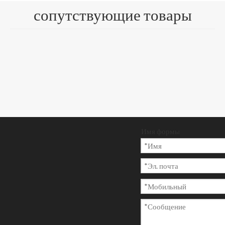
доска C2S большого
сопутствующие товары
объема
Размер и упаковка:
250/500 листов/
пачка или рулон/
рулон, упакованный
на поддоне
Имя формы
Количество:
Запрос цен
ы
Добавить в