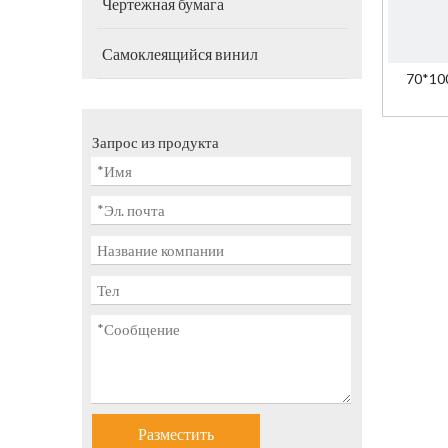
Чертежная бумага
Самоклеящийся винил
70*100
че
Запрос из продукта
Разместить