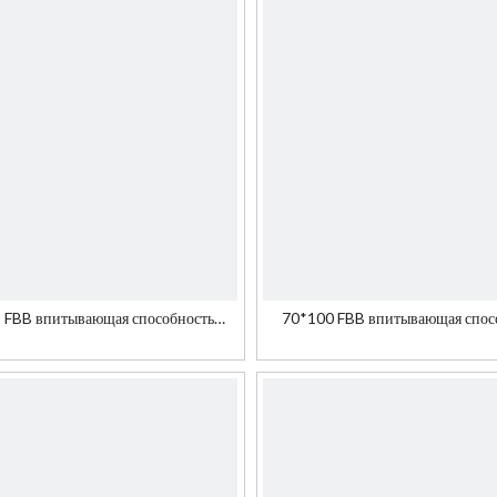
 FBB впитывающая способность
70*100 FBB впитывающая спос
рнил для подарочной коробки
чернил для упаковки и укра