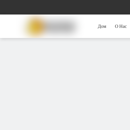
Дом
О Нас