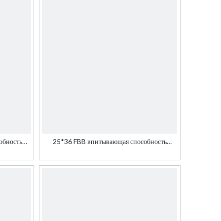
обность
25*36 FBB впитывающая способность
шения
чернил для упаковки носителя