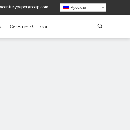
@centurypapergroup.com
Pусский
р
Свяжитесь С Нами