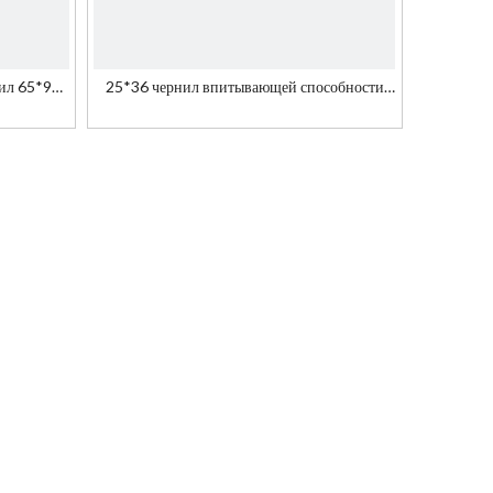
нил 65*92
25*36 чернил впитывающей способности
 билетов
FBB для пачки сигарет