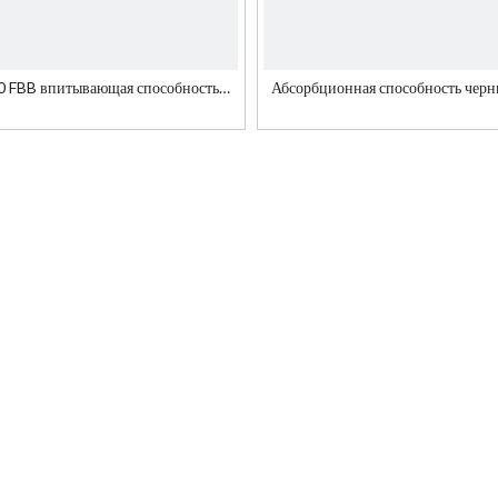
 FBB впитывающая способность
Абсорбционная способность чер
рнил для коробки для сигарет
FBB для железнодорожных и авиа