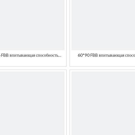
 FBB впитывающая способность
60*90 FBB впитывающая спосо
рнил для подарочной коробки
чернил для сертификата